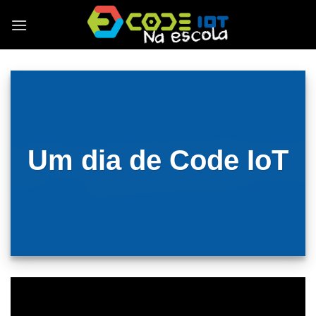
Skip
to
content
Um dia de Code IoT