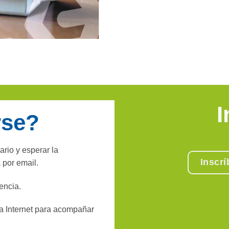
I
rse?
ario y esperar la
Inscr
 por email.
encia.
a Internet para acompañar