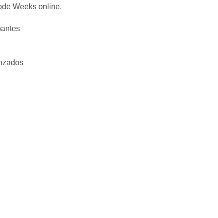
ode Weeks online.
pantes
a
anzados