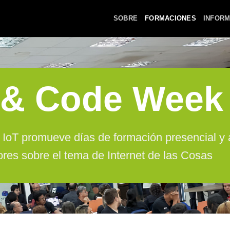
SOBRE
FORMACIONES
INFORM
 & Code Week
IoT promueve días de formación presencial y a 
ores sobre el tema de Internet de las Cosas