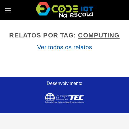
Skip
to
content
RELATOS POR TAG:
COMPUTING
Ver todos os relatos
Desenvolvimento