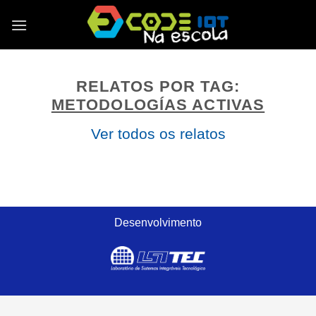
Skip
to
content
RELATOS POR TAG:
METODOLOGÍAS ACTIVAS
Ver todos os relatos
Desenvolvimento